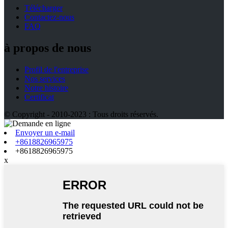
Télécharger
Contactez-nous
FAQ
à propos de nous
Profil de l'entreprise
Nos services
Notre histoire
Certificat
© Copyright - 2010-2023 : Tous droits réservés.
Envoyer un e-mail
+8618826965975
+8618826965975
x