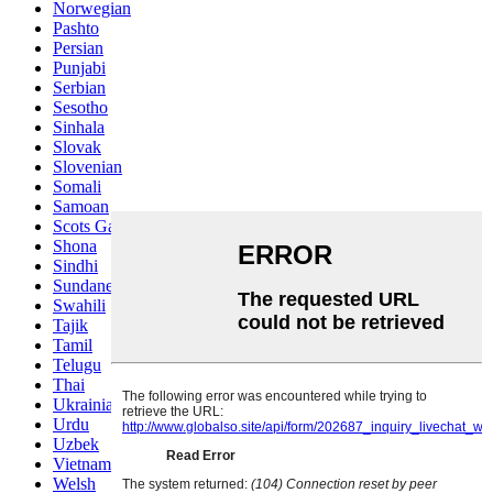
Norwegian
Pashto
Persian
Punjabi
Serbian
Sesotho
Sinhala
Slovak
Slovenian
Somali
Samoan
Scots Gaelic
Shona
Sindhi
Sundanese
Swahili
Tajik
Tamil
Telugu
Thai
Ukrainian
Urdu
Uzbek
Vietnamese
Welsh