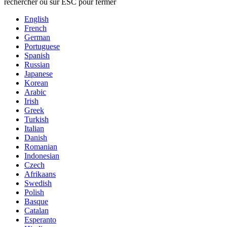
rechercher ou sur ESC pour fermer
English
French
German
Portuguese
Spanish
Russian
Japanese
Korean
Arabic
Irish
Greek
Turkish
Italian
Danish
Romanian
Indonesian
Czech
Afrikaans
Swedish
Polish
Basque
Catalan
Esperanto