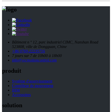
Bâtiment n ° 12, parc industriel CIMC, Nanshan Road
523808, ville de Dongguan, Chine
+86 0769-22235716
7 jours sur 7 de 10h00 à 18h00
info@vecmotioncontrol.com
produit
Système d'asservissement
Contrôleur de mouvement
IHM
Accessoires
solution