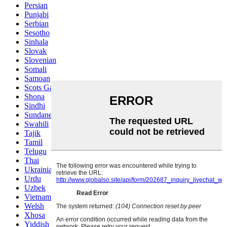
Persian
Punjabi
Serbian
Sesotho
Sinhala
Slovak
Slovenian
Somali
Samoan
Scots Gaelic
Shona
Sindhi
Sundanese
Swahili
Tajik
Tamil
Telugu
Thai
Ukrainian
Urdu
Uzbek
Vietnamese
Welsh
Xhosa
Yiddish