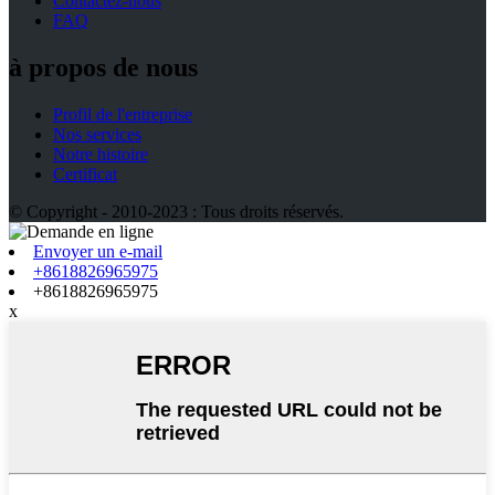
Contactez-nous
FAQ
à propos de nous
Profil de l'entreprise
Nos services
Notre histoire
Certificat
© Copyright - 2010-2023 : Tous droits réservés.
Envoyer un e-mail
+8618826965975
+8618826965975
x