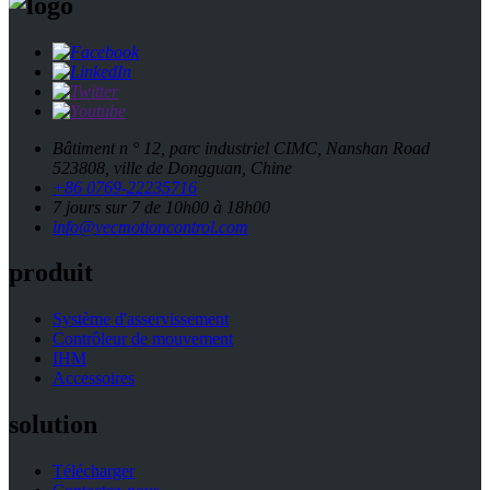
Bâtiment n ° 12, parc industriel CIMC, Nanshan Road
523808, ville de Dongguan, Chine
+86 0769-22235716
7 jours sur 7 de 10h00 à 18h00
info@vecmotioncontrol.com
produit
Système d'asservissement
Contrôleur de mouvement
IHM
Accessoires
solution
Télécharger