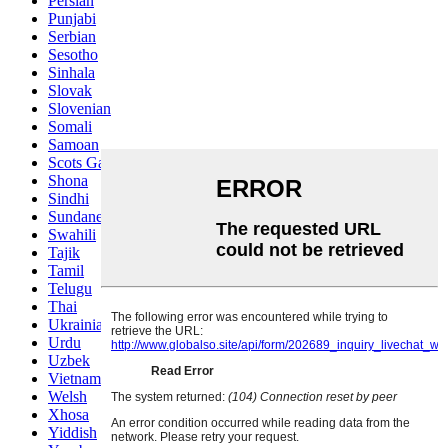
Persian
Punjabi
Serbian
Sesotho
Sinhala
Slovak
Slovenian
Somali
Samoan
Scots Gaelic
Shona
Sindhi
Sundanese
Swahili
Tajik
Tamil
Telugu
Thai
Ukrainian
Urdu
Uzbek
Vietnamese
Welsh
Xhosa
Yiddish