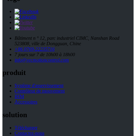
Bâtiment n ° 12, parc industriel CIMC, Nanshan Road
523808, ville de Dongguan, Chine
+86 0769-22235716
7 jours sur 7 de 10h00 à 18h00
info@vecmotioncontrol.com
produit
Système d'asservissement
Contrôleur de mouvement
IHM
Accessoires
solution
Télécharger
Contactez-nous