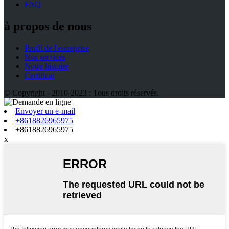
FAQ
à propos de nous
Profil de l'entreprise
Nos services
Notre histoire
Certificat
© Copyright - 2010-2023 : Tous droits réservés.
Envoyer un e-mail
+8618826965975
+8618826965975
x