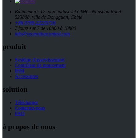
Bâtiment n ° 12, parc industriel CIMC, Nanshan Road
523808, ville de Dongguan, Chine
+86 0769-22235716
7 jours sur 7 de 10h00 à 18h00
info@vecmotioncontrol.com
produit
Système d'asservissement
Contrôleur de mouvement
IHM
Accessoires
solution
Télécharger
Contactez-nous
FAQ
à propos de nous