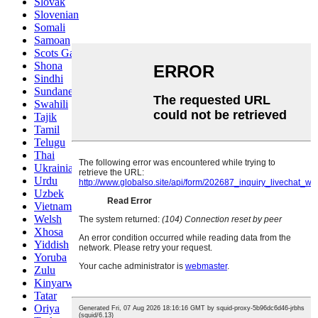
Slovak
Slovenian
Somali
Samoan
Scots Gaelic
Shona
Sindhi
Sundanese
Swahili
Tajik
Tamil
Telugu
Thai
Ukrainian
Urdu
Uzbek
Vietnamese
Welsh
Xhosa
Yiddish
Yoruba
Zulu
Kinyarwanda
Tatar
Oriya