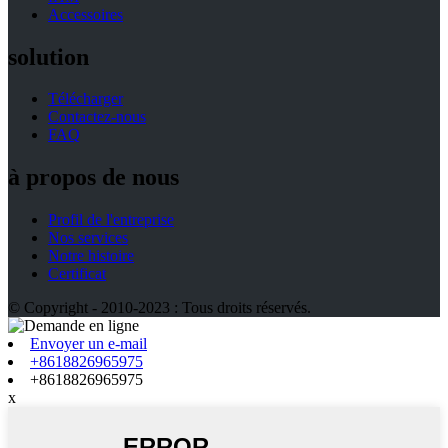
Accessoires
solution
Télécharger
Contactez-nous
FAQ
à propos de nous
Profil de l'entreprise
Nos services
Notre histoire
Certificat
© Copyright - 2010-2023 : Tous droits réservés.
Envoyer un e-mail
+8618826965975
+8618826965975
x