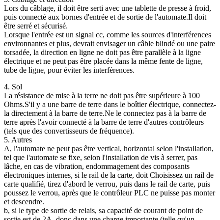
Lors du câblage, il doit être serti avec une tablette de presse à froid,
puis connecté aux bornes d'entrée et de sortie de l'automate.Il doit
être serré et sécurisé.
Lorsque l'entrée est un signal cc, comme les sources d'interférences
environnantes et plus, devrait envisager un câble blindé ou une paire
torsadée, la direction en ligne ne doit pas être parallèle à la ligne
électrique et ne peut pas être placée dans la même fente de ligne,
tube de ligne, pour éviter les interférences.
4. Sol
La résistance de mise à la terre ne doit pas être supérieure à 100
Ohms.S'il y a une barre de terre dans le boîtier électrique, connectez-
la directement à la barre de terre.Ne le connectez pas à la barre de
terre après l'avoir connecté à la barre de terre d'autres contrôleurs
(tels que des convertisseurs de fréquence).
5. Autres
A, l'automate ne peut pas être vertical, horizontal selon l'installation,
tel que l'automate se fixe, selon l'installation de vis à serrer, pas
lâche, en cas de vibration, endommagement des composants
électroniques internes, si le rail de la carte, doit Choisissez un rail de
carte qualifié, tirez d'abord le verrou, puis dans le rail de carte, puis
poussez le verrou, après que le contrôleur PLC ne puisse pas monter
et descendre.
b, si le type de sortie de relais, sa capacité de courant de point de
sortie est de 2A, donc dans une charge importante (telle qu'un