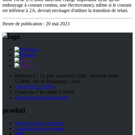
embrayage à courant continu, une électrovanne), même si le courant
est inférieur à 2A, devrait envisager d'utiliser la transition de relais.
Heure de publication : 20 mai 2023
Bâtiment n ° 12, parc industriel CIMC, Nanshan Road
523808, ville de Dongguan, Chine
+86 0769-22235716
7 jours sur 7 de 10h00 à 18h00
info@vecmotioncontrol.com
produit
Système d'asservissement
Contrôleur de mouvement
IHM