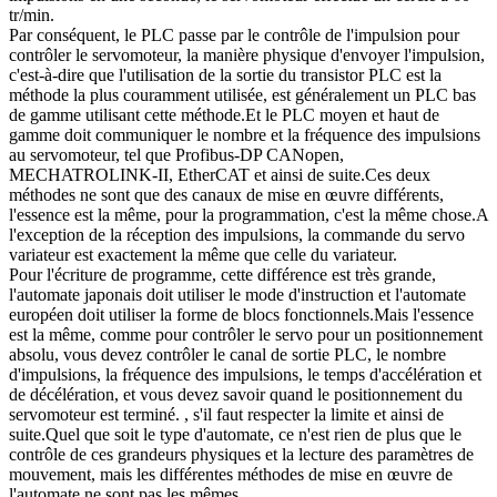
tr/min.
Par conséquent, le PLC passe par le contrôle de l'impulsion pour
contrôler le servomoteur, la manière physique d'envoyer l'impulsion,
c'est-à-dire que l'utilisation de la sortie du transistor PLC est la
méthode la plus couramment utilisée, est généralement un PLC bas
de gamme utilisant cette méthode.Et le PLC moyen et haut de
gamme doit communiquer le nombre et la fréquence des impulsions
au servomoteur, tel que Profibus-DP CANopen,
MECHATROLINK-II, EtherCAT et ainsi de suite.Ces deux
méthodes ne sont que des canaux de mise en œuvre différents,
l'essence est la même, pour la programmation, c'est la même chose.A
l'exception de la réception des impulsions, la commande du servo
variateur est exactement la même que celle du variateur.
Pour l'écriture de programme, cette différence est très grande,
l'automate japonais doit utiliser le mode d'instruction et l'automate
européen doit utiliser la forme de blocs fonctionnels.Mais l'essence
est la même, comme pour contrôler le servo pour un positionnement
absolu, vous devez contrôler le canal de sortie PLC, le nombre
d'impulsions, la fréquence des impulsions, le temps d'accélération et
de décélération, et vous devez savoir quand le positionnement du
servomoteur est terminé. , s'il faut respecter la limite et ainsi de
suite.Quel que soit le type d'automate, ce n'est rien de plus que le
contrôle de ces grandeurs physiques et la lecture des paramètres de
mouvement, mais les différentes méthodes de mise en œuvre de
l'automate ne sont pas les mêmes.