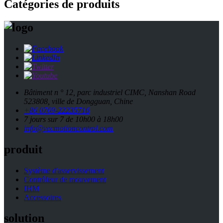
Catégories de produits
Bâtiment n ° 12, parc industriel CIMC, Nanshan Road
523808, ville de Dongguan, Chine
+86 0769-22235716
7 jours sur 7 de 10h00 à 18h00
info@vecmotioncontrol.com
produit
Système d'asservissement
Contrôleur de mouvement
IHM
Accessoires
solution