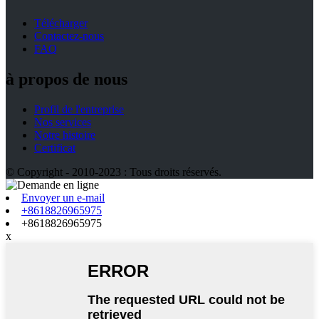
Télécharger
Contactez-nous
FAQ
à propos de nous
Profil de l'entreprise
Nos services
Notre histoire
Certificat
© Copyright - 2010-2023 : Tous droits réservés.
Envoyer un e-mail
+8618826965975
+8618826965975
x