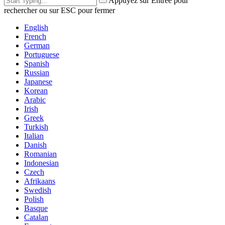
Appuyez sur Entrée pour
rechercher ou sur ESC pour fermer
English
French
German
Portuguese
Spanish
Russian
Japanese
Korean
Arabic
Irish
Greek
Turkish
Italian
Danish
Romanian
Indonesian
Czech
Afrikaans
Swedish
Polish
Basque
Catalan