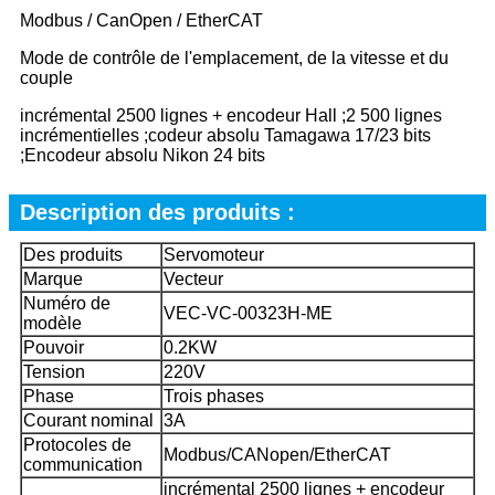
Modbus / CanOpen / EtherCAT
Mode de contrôle de l'emplacement, de la vitesse et du
couple
incrémental 2500 lignes + encodeur Hall ;2 500 lignes
incrémentielles ;codeur absolu Tamagawa 17/23 bits
;Encodeur absolu Nikon 24 bits
Description des produits :
Des produits
Servomoteur
Marque
Vecteur
Numéro de
VEC-VC-00323H-ME
modèle
Pouvoir
0.2KW
Tension
220V
Phase
Trois phases
Courant nominal
3A
Protocoles de
Modbus/CANopen/EtherCAT
communication
incrémental 2500 lignes + encodeur