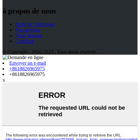
à propos de nous
Profil de l'entreprise
Nos services
Notre histoire
Certificat
© Copyright - 2010-2023 : Tous droits réservés.
Envoyer un e-mail
+8618826965975
+8618826965975
x