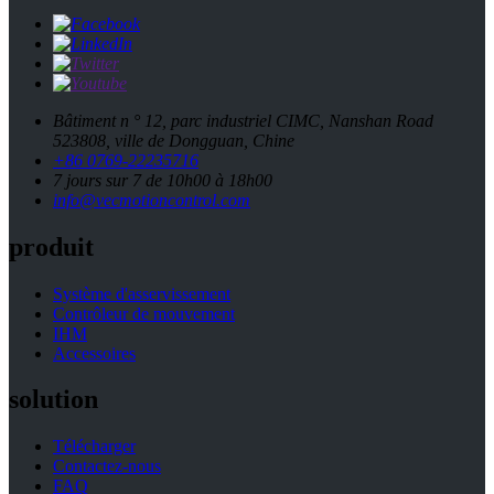
Bâtiment n ° 12, parc industriel CIMC, Nanshan Road
523808, ville de Dongguan, Chine
+86 0769-22235716
7 jours sur 7 de 10h00 à 18h00
info@vecmotioncontrol.com
produit
Système d'asservissement
Contrôleur de mouvement
IHM
Accessoires
solution
Télécharger
Contactez-nous
FAQ