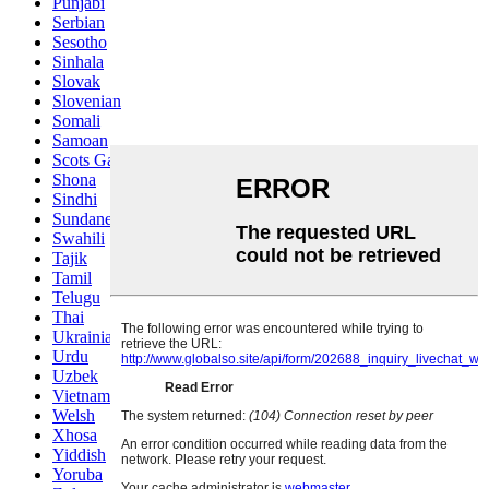
Punjabi
Serbian
Sesotho
Sinhala
Slovak
Slovenian
Somali
Samoan
Scots Gaelic
Shona
Sindhi
Sundanese
Swahili
Tajik
Tamil
Telugu
Thai
Ukrainian
Urdu
Uzbek
Vietnamese
Welsh
Xhosa
Yiddish
Yoruba